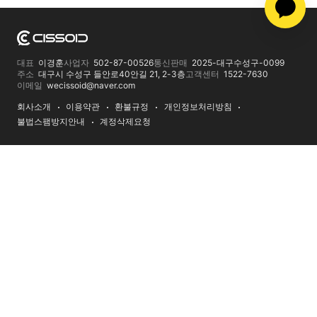
대표
이경훈
사업자
502-87-00526
통신판매
2025-대구수성구-0099
주소
대구시 수성구 들안로40안길 21, 2-3층
고객센터
1522-7630
이메일
wecissoid@naver.com
회사소개
이용약관
환불규정
개인정보처리방침
불법스팸방지안내
계정삭제요청
회원가입
다운로드
제안서
RSS
팅클 실행
1522-7630
고객상담
원격지원
계좌안내
NH농협
301-0258-2809-21
예금주 시소이드