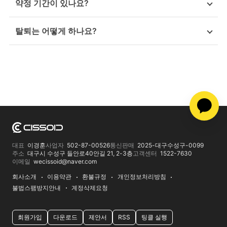
약정 기간이 있나요?
탈퇴는 어떻게 하나요?
카
대표
이경훈
사업자
502-87-00526
통신판매
2025-대구수성구-0099
주소
대구시 수성구 들안로40안길 21, 2-3층
고객센터
1522-7630
이메일
wecissoid@naver.com
회사소개
이용약관
환불규정
개인정보처리방침
불법스팸방지안내
계정삭제요청
회원가입
다운로드
제안서
RSS
팅클 실행